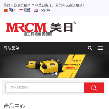
您好！歡迎光臨MRCM美日機床，我們竭誠為您服務！
简体
繁體
English
导航菜单
Toggl
navig
產品中心