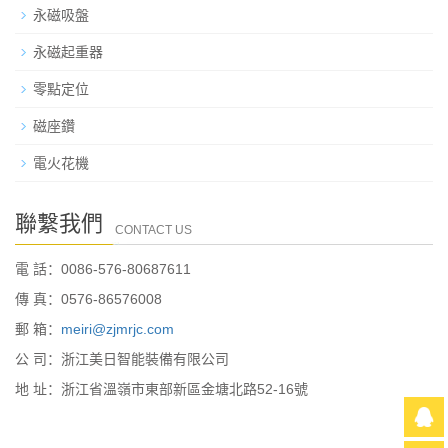
永磁吸盤
永磁起重器
零點定位
磁座鑽
電火花機
聯繫我們
CONTACT US
電 話：0086-576-80687611
傳 真：0576-86576008
郵 箱：
meiri@zjmrjc.com
公 司：浙江美日智能裝備有限公司
地 址：浙江省溫嶺市東部新區金塘北路52-16號