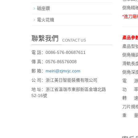
倒角精
磁座鑽
*進刀磨
電火花機
聯繫我們
產品參
CONTACT US
產品型號
電 話：0086-576-80687611
倒角機調
傳 真：0576-86576008
滑軌長度
郵 箱：
meiri@zjmrjc.com
倒角深度
公 司：浙江美日智能裝備有限公司
電 源：2
地 址：浙江省溫嶺市東部新區金塘北路
功 率：
52-16號
轉 速：
刀片規格
重 量：