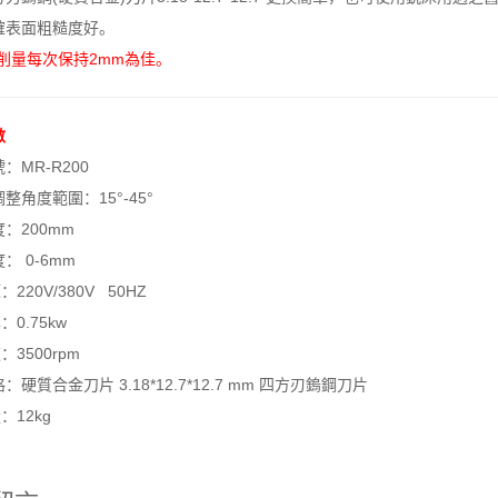
確表面粗糙度好。
削量每次保持2mm為佳。
數
：MR-R200
整角度範圍：15°-45°
：200mm
： 0-6mm
20V/380V 50HZ
0.75kw
3500rpm
：硬質合金刀片 3.18*12.7*12.7 mm 四方刃鎢鋼刀片
12kg