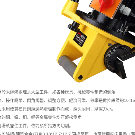
用於未經熱處理之大型工件，如各種模具、機械零件制造的倒角
夾、操作簡單、倒角規整、調整方便、經濟可靠、效率是數控設備的10-1
面采用優質模具鋼經過熱處理制作而成，經久耐用，摩擦力小。
度的鋼、鐵、銅、鋁等金屬零件均可輕松倒角。
將滑軌靠住工件，依箭頭所指方向切削。
刃鎢鋼(硬質合金)刀片3.18*12.7*12.7 更換簡單，也可使用銑床用過之