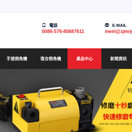
電話
E-MAIL
0086-576-80687611
meiri@zjmr
手提倒角機
復合倒角機
產品中心
新聞資訊