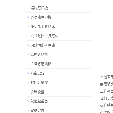
鋸片磨齒機
多功能磨刀機
多功能工具磨床
六軸數控工具磨床
頂針切斷研磨機
鎢棒研磨機
帶鋸條磨齒機
精密虎鉗
本機適
數控分度盤
無須裝
工作臺
永磁吸盤
任何長
永磁起重器
操作時
零點定位
標準四方