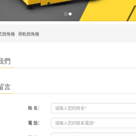
式倒角機
滑軌倒角機
我們
留言
姓 名：
電 話：