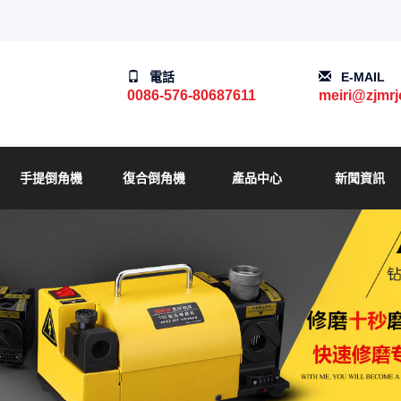
電話
E-MAIL
0086-576-80687611
meiri@zjmr
手提倒角機
復合倒角機
產品中心
新聞資訊