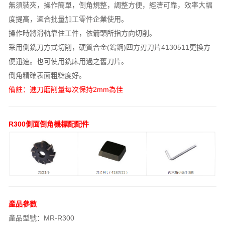
無須裝夾，操作簡單，倒角規整，調整方便，經濟可靠，效率大幅
度提高，適合批量加工零件企業使用。
操作時將滑軌靠住工件，依箭頭所指方向切削。
采用側銑刀方式切削，硬質合金(鎢鋼)四方刃刀片4130511更換方
便迅速。也可使用銑床用過之舊刀片。
倒角精確表面粗糙度好。
備註：進刀磨削量每次保持2mm為佳
R300側面倒角機標配配件
產品參數
產品型號：MR-R300