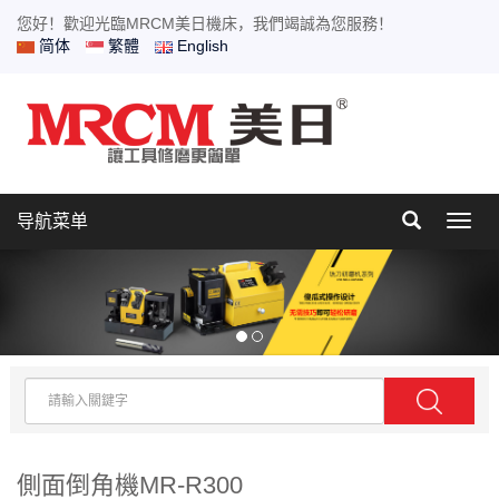
您好！歡迎光臨MRCM美日機床，我們竭誠為您服務！
简体
繁體
English
导航菜单
Toggl
navig
側面倒角機MR-R300